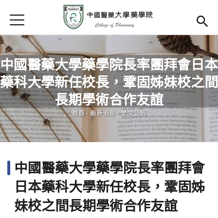
Jump to Main content
Jump to Navigation
首頁
首頁
最新消息
中國醫藥大學藥學院長率團拜會日本
藥科大學新任校長，鞏固姊妹校之間
學院簡介
Open subm
您在這裡
長期學術合作友誼
院長簡介
首頁
-
最新消息
-
學院公告
院長信箱
規章辦法
中國醫藥大學藥學院長率團拜會
尖端創新
日本藥科大學新任校長，鞏固姊
檔案下載
妹校之間長期學術合作友誼