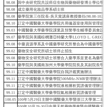
98.08
與中央研究院共設癌症生物與藥物研發博士學位學
98.08
成立藥用化妝品學系碩士班
98.08
藥學院第三任院長-吳天賞講座教授擔任(98.08-102.01
98.10
訂定中國醫藥大學藥學院共用儀器室使用與管理規
99.03
中國醫藥大學藥學院課業及預警學生輔導委員會設
99.07
藥學院與美國棕櫚灘亞特蘭大學LLOYD L. GRE
99.08
中藥資源學系及中國藥學研究所整合為中國藥學暨
99.02
藥物安全研究所碩士班停止招生
99.08
藥物安全研究所碩士班整合入藥學系並更名為藥學
99.10
藥學院與美國南加州大學藥學院院長及其副院長學
99.11
訂定中國醫藥大學藥學院自我評鑑實施辦法
99.11
訂定中國醫藥大學藥學院500MHz-NMR管理辦法
99.11
訂定中國醫藥大學藥學院液相層析質譜儀管理辦法
99.11
訂定中國醫藥大學藥學院氣相層析質譜儀管理
100.05
100
年5月29日主辦中國醫藥大學暨浙江大學第二屆
100
年10月29-30日中華天然藥物學會暨中國醫藥