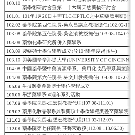
100.10
藥學術研討會暨第二十六屆天然藥物研討會
101.01
101
年1月20日主辦TLC/HPTLC之中草藥應用研討會
102.02
藥學院第四任院長-吳永昌講座教授擔任(102.02-103.0
103.08
藥學院第五任院長-吳金濱教授擔任(103.08-104.07)
103.08
藥物化學研究所併入藥學系
103.09
製藥碩士學位學程成立(於104學年度起招生)
103.10
與美國辛辛那提大學(UNIVERSITY OF CINCINN
104.08
中國藥學暨中藥資源學系、藥用化妝品學系與製藥
104.08
藥學院第六任院長-林文川教授擔任(104.08-107.07)
105.08
生技製藥產業博士學位學程成立
106.06
舉辦藥學系60週年系列活動
107.08
藥學院院長-江宏哲教授代理(107.08-111.01)
109.02
藥用化妝品學系與製藥碩士學位學程調整至藥學院
111.02
藥學院院長-莊聲宏教授代理(111.02-112.07)
112.08
藥學院第七任院長-莊聲宏教授(112.08-113.06.30)