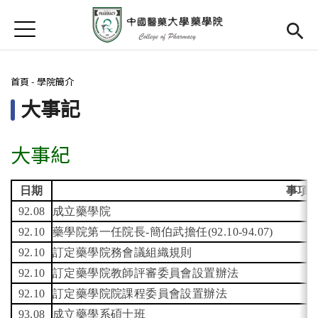
Jump to Main content
Jump to Navigation
首頁
首頁
您在這裡
首頁
-
學院簡介
最新消息
大事記
學院簡介
Open subm
大事紀
院長簡介
院長信箱
日期
事項
92.08
成立藥學院
規章辦法
92.10
藥學院第一任院長-簡伯武擔任(92.10-94.07)
92.10
訂定藥學院務會議組織規則
尖端創新
92.10
訂定藥學院教師評審委員會設置辦法
檔案下載
92.10
訂定藥學院院課程委員會設置辦法
93.08
成立藥學系碩士班