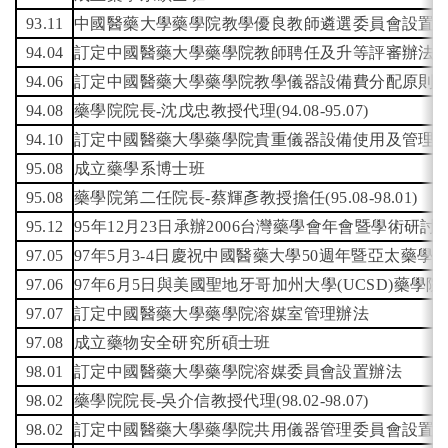
English
(link is external)
93.11
中國醫藥大學藥學院教學優良教師遴選委員會設置
94.04
訂定中國醫藥大學藥學院教師聘任及升等評審辦法
94.06
訂定中國醫藥大學藥學院教學儀器設備費分配原則
94.08
藥學院院長-沈戊忠教授代理(94.08-95.07)
94.10
訂定中國醫藥大學藥學院貴重儀器設備使用及管理
95.08
成立藥學系博士班
95.08
藥學院第二任院長-蔡輝彥教授擔任(95.08-98.01)
95.12
95
年12月23日承辦2006台灣藥學會年會暨學術研討
97.05
97
年5月3-4日慶祝中國醫藥大學50週年暨亞太藥學
97.06
97
年6月5日與美國聖地牙哥加州大學(UCSD)藥學
97.07
訂定中國醫藥大學藥學院溶媒室管理辦法
97.08
成立藥物安全研究所碩士班
98.01
訂定中國醫藥大學藥學院溶媒委員會設置辦法
98.02
藥學院院長-吳介信教授代理(98.02-98.07)
98.02
訂定中國醫藥大學藥學院共用儀器管理委員會設置