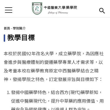
Jump to Main content
Jump to Navigation
首頁
首頁
您在這裡
首頁
-
學院簡介
最新消息
教學目標
學院簡介
Open subm
院長簡介
本校於民國92年改名大學，成立藥學院，為因應社
會進步與醫療體制的變遷藥學專業人才需求等，以
院長信箱
及考量本校在藥學教育原定中西醫藥學結合之精
規章辦法
神，發揚學院之特色，訂定發展宗旨與目標如下：
尖端創新
發揚中國藥學特色，結合西方(現代)藥學新知，
檔案下載
促進中醫藥現代化，提升中草藥的應用價值、用
藥安全及國民健康，以造福人群為宗旨。